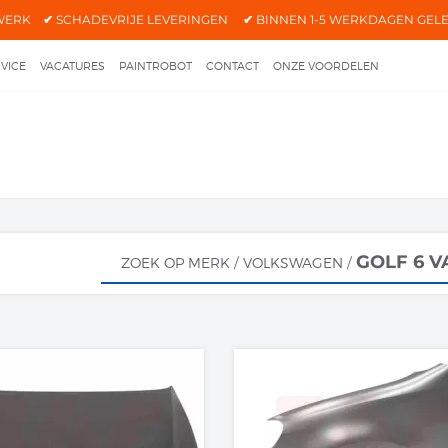
ITWERK
✔
SCHADEVRIJE LEVERINGEN
✔
BINNEN 1-5 WERKDAGEN GEL
VICE
VACATURES
PAINTROBOT
CONTACT
ONZE VOORDELEN
IGE ZOEKTIPS
VEELGESTELDE VRAGEN
ALGEMENE VOORWAARDEN
LAIMER - COPYRIGHT
GOLF 6 V
ZOEK OP MERK
/
VOLKSWAGEN
/