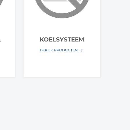
L
KOELSYSTEEM
BEKIJK PRODUCTEN
keyboard_arrow_right