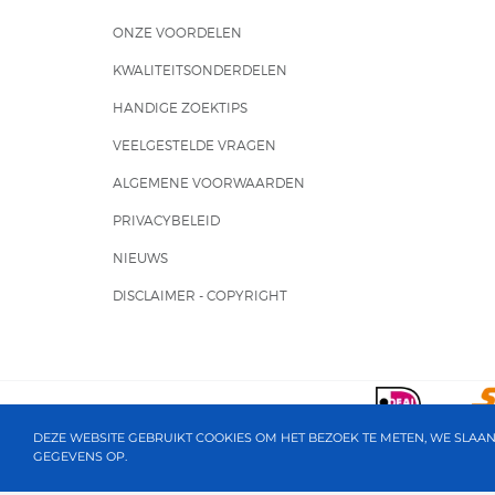
ONZE VOORDELEN
KWALITEITSONDERDELEN
HANDIGE ZOEKTIPS
VEELGESTELDE VRAGEN
ALGEMENE VOORWAARDEN
PRIVACYBELEID
NIEUWS
DISCLAIMER - COPYRIGHT
DEZE WEBSITE GEBRUIKT COOKIES OM HET BEZOEK TE METEN, WE SLAA
GEGEVENS OP.
ALLE BEDRAGEN ZIJN INCLUSIEF BTW
VERZENDKOSTEN DETAILS
POWERED BY CCV SHOP
S