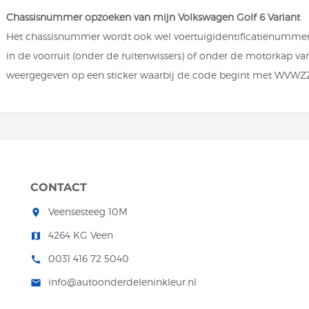
Chassisnummer opzoeken van mijn Volkswagen Golf 6 Variant
Het chassisnummer wordt ook wel voertuigidentificatienumme
in de voorruit (onder de ruitenwissers) of onder de motorkap v
weergegeven op een sticker waarbij de code begint met WVWZ
CONTACT
Veensesteeg 10M
room
4264 KG Veen
map
0031 416 72 5040
call
info@autoonderdeleninkleur.nl
mail