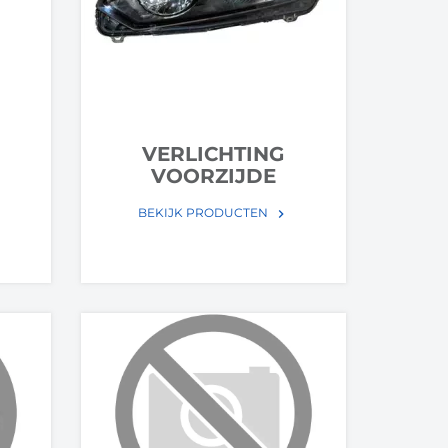
VERLICHTING
VOORZIJDE
BEKIJK PRODUCTEN
keyboard_arrow_right