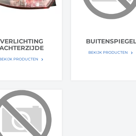
VERLICHTING
BUITENSPIEGE
ACHTERZIJDE
BEKIJK PRODUCTEN
keyboard_arrow_right
BEKIJK PRODUCTEN
keyboard_arrow_right