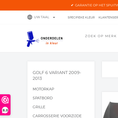
✔
GARANTIE OP HET SPU
language
arrow_drop_down
UW TAAL
SPECIFIEKE KLEUR
KLANTENSER
KWALITEITSONDERDELEN
HAND
ZOEK OP MERK
PRIVACYBELEID
NIEUWS
DISC
GOLF 6 VARIANT 2009-
2013
MOTORKAP
SPATBORD
GRILLE
9,0
CARROSSERIE VOORZIJDE