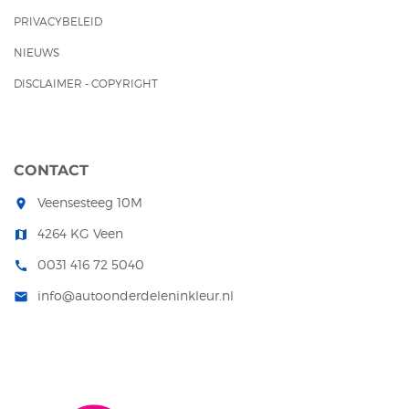
PRIVACYBELEID
NIEUWS
DISCLAIMER - COPYRIGHT
CONTACT
Veensesteeg 10M
room
4264 KG Veen
map
0031 416 72 5040
call
info@autoonderdeleninkleur.nl
mail