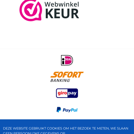
DEZE WEBSITE GEBRUIKT COOKIES OM HET BEZOEK TE METEN, WE SLAAN
GEEN PERSOONLIJKE GEGEVENS OP.