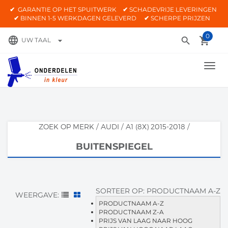
✔
GARANTIE OP HET SPUITWERK
✔
SCHADEVRIJE LEVERINGEN
✔
BINNEN 1-5 WERKDAGEN GELEVERD
✔
SCHERPE PRIJZEN
0
language
search
local_grocery_store
arrow_drop_down
UW TAAL
TOGG
NAVI
ZOEK OP MERK
/
AUDI
/
A1 (8X) 2015-2018
/
BUITENSPIEGEL
SORTEER OP:
PRODUCTNAAM A-Z
WEERGAVE:
PRODUCTNAAM A-Z
PRODUCTNAAM Z-A
PRIJS VAN LAAG NAAR HOOG