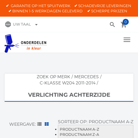
✔
GARANTIE OP HET SPUITWERK
✔
SCHADEVRIJE LEVERINGEN
✔
BINNEN 1-5 WERKDAGEN GELEVERD
✔
SCHERPE PRIJZEN
0
language
search
local_grocery_store
arrow_drop_down
UW TAAL
TOGG
NAVI
ZOEK OP MERK
/
MERCEDES
/
C-KLASSE W204 2011-2014
/
VERLICHTING ACHTERZIJDE
SORTEER OP:
PRODUCTNAAM A-Z
WEERGAVE:
PRODUCTNAAM A-Z
PRODUCTNAAM Z-A