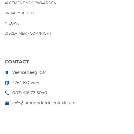
ALGEMENE VOORWAARDEN
PRIVACYBELEID
NIEUWS
DISCLAIMER - COPYRIGHT
CONTACT
Veensesteeg 10M
room
4264 KG Veen
map
0031 416 72 5040
call
info@autoonderdeleninkleur.nl
mail